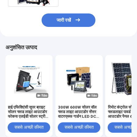
जारी रखें
अनुशंसित उत्पाद
हाई एफिशिएंसी सुपर ब्राइट
300W 600W सोलर वॉल
रिमोट कंट्रोल सोलर
सोलर फ्लड लाइट आउटडोर
फ्लड लाइट आउटडोर सेंसर
फ्लडलाइट पावर्ड वॉ
फोकस एलईडी सोलर स्ट्रीट
वाटरप्रूफ गार्डन LED DC
आउटडोर पैनल 60
100W
6V
6V
सबसे अच्छी कीमत
सबसे अच्छी कीमत
सबसे अच्छी 