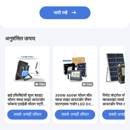
जारी रखें
अनुशंसित उत्पाद
हाई एफिशिएंसी सुपर ब्राइट
300W 600W सोलर वॉल
रिमोट कंट्रोल सोलर
सोलर फ्लड लाइट आउटडोर
फ्लड लाइट आउटडोर सेंसर
फ्लडलाइट पावर्ड वॉ
फोकस एलईडी सोलर स्ट्रीट
वाटरप्रूफ गार्डन LED DC
आउटडोर पैनल 60
100W
6V
6V
सबसे अच्छी कीमत
सबसे अच्छी कीमत
सबसे अच्छी 