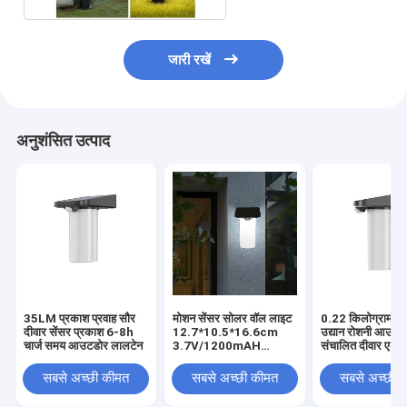
जारी रखें
अनुशंसित उत्पाद
35LM प्रकाश प्रवाह सौर
मोशन सेंसर सोलर वॉल लाइट
0.22 किलोग्राम/से
दीवार सेंसर प्रकाश 6-8h
12.7*10.5*16.6cm
उद्यान रोशनी आउटड
चार्ज समय आउटडोर लालटेन
3.7V/1200mAH
संचालित दीवार एलई
59*55.4*42.5cm
59*55.4*42.5c
सबसे अच्छी कीमत
सबसे अच्छी कीमत
सबसे अच्छी 