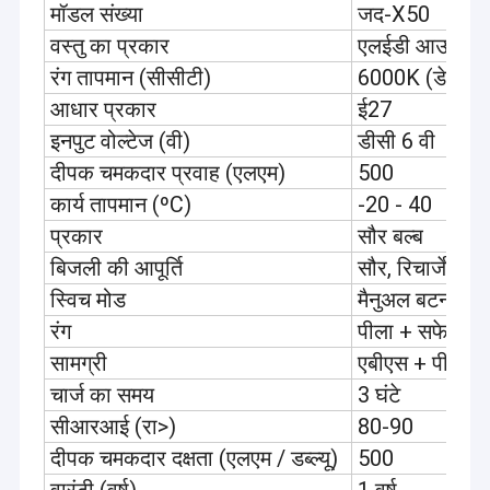
मॉडल संख्या
जद-X50
वस्तु का प्रकार
एलईडी आउटडोर क
रंग तापमान (सीसीटी)
6000K (डेलाइट 
आधार प्रकार
ई27
इनपुट वोल्टेज (वी)
डीसी 6 वी
दीपक चमकदार प्रवाह (एलएम)
500
कार्य तापमान (ºC)
-20 - 40
प्रकार
सौर बल्ब
बिजली की आपूर्ति
सौर, रिचार्जेबल ब
स्विच मोड
मैनुअल बटन
रंग
पीला + सफेद
सामग्री
एबीएस + पीएस
चार्ज का समय
3 घंटे
सीआरआई (रा>)
80-90
दीपक चमकदार दक्षता (एलएम / डब्ल्यू)
500